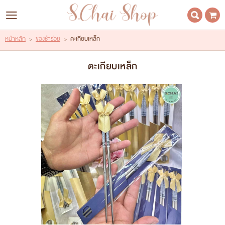
LOGIN
REGISTER
หน้าหลัก
ของชำร่วย
ตะเกียบเหล็ก
>
>
Wishlist
( 0 )
ตะเกียบเหล็ก
HOME | หน้าหลัก
ABOUT US | เกี่ยวกับเรา
CATALOG | สินค้า
CONTACT | ติดต่อเรา
IDEA | ไอเดีย